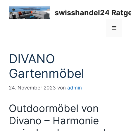
Zum
Inhalt
swisshandel24 Ratg
springen
Menü
DIVANO
Gartenmöbel
24. November 2023
von
admin
Outdoormöbel von
Divano – Harmonie